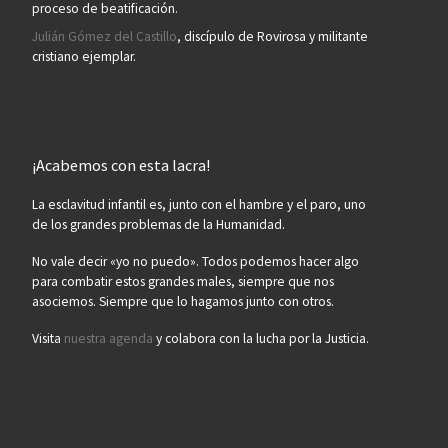
proceso de beatificación.
Julián Gómez del Castillo
, discípulo de Rovirosa y militante
cristiano ejemplar.
¡Acabemos con esta lacra!
La esclavitud infantil es, junto con el hambre y el paro, uno
de los grandes problemas de la Humanidad.
No vale decir «yo no puedo». Todos podemos hacer algo
para combatir estos grandes males, siempre que nos
asociemos. Siempre que lo hagamos junto con otros.
Visita
nuestra agenda
y colabora con la lucha por la Justicia.