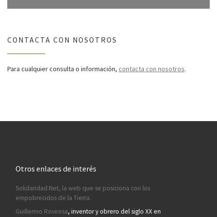
CONTACTA CON NOSOTROS
Para cualquier consulta o información,
contacta con nosotros
.
Otros enlaces de interés
Solidaridad.Net, la web que se posiciona con los
empobrecidos de la Tierra.
Guillermo Rovirosa
, inventor y obrero del siglo XX en