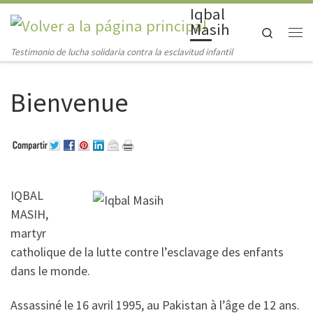
Iqbal
Saltar al contenido
Masih
Search
Me
Testimonio de lucha solidaria contra la esclavitud infantil
Bienvenue
IQBAL
MASIH,
martyr
catholique de la lutte contre l’esclavage des enfants
dans le monde.
Assassiné le 16 avril 1995, au Pakistan à l’âge de 12 ans.